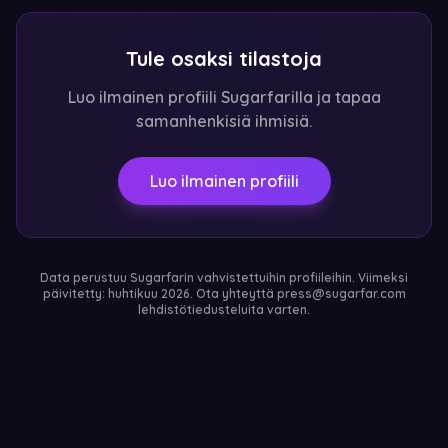
Tule osaksi tilastoja
Luo ilmainen profiili Sugarfarilla ja tapaa
samanhenkisiä ihmisiä.
Luo ilmainen profiili
Data perustuu Sugarfarin vahvistettuihin profiileihin. Viimeksi
päivitetty: huhtikuu 2026. Ota yhteyttä press@sugarfar.com
lehdistötiedusteluita varten.