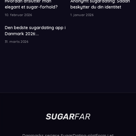
Hvordan afslutter man
Anonymt sugardating: Sådan
elegant et sugar-forhold?
beskytter du din identitet
10. februar 2026
1. januar 2026
Den bedste sugardating app i
Danmark 2026:
Sammenligning og guide
31. marts 2026
Danmarks seriøse SugarDating-platform i et