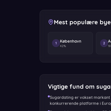
Mest populære bye
København
A
1
2
42%
1
Vigtige fund om suga
Sugardating er vokset markant s
konkurrerende platforme i Euro