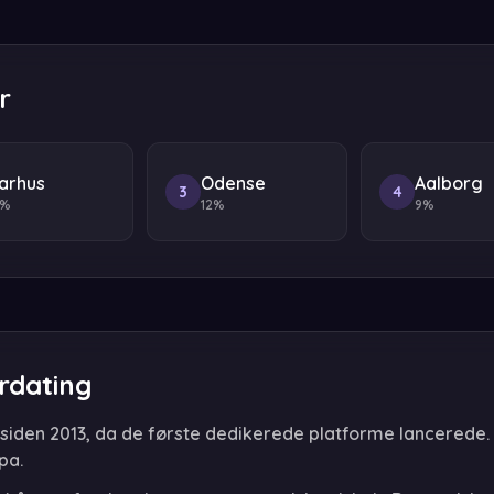
r
arhus
Odense
Aalborg
3
4
8%
12%
9%
rdating
iden 2013, da de første dedikerede platforme lancerede. I
pa.