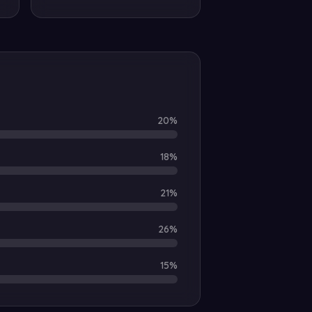
20
%
18
%
21
%
26
%
15
%