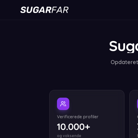
Sug
Opdateret 
Verificerede profiler
10.000+
og voksende