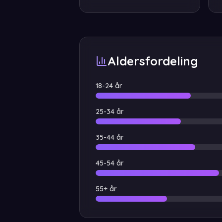
Aldersfordeling
18-24
år
25-34
år
35-44
år
45-54
år
55+
år