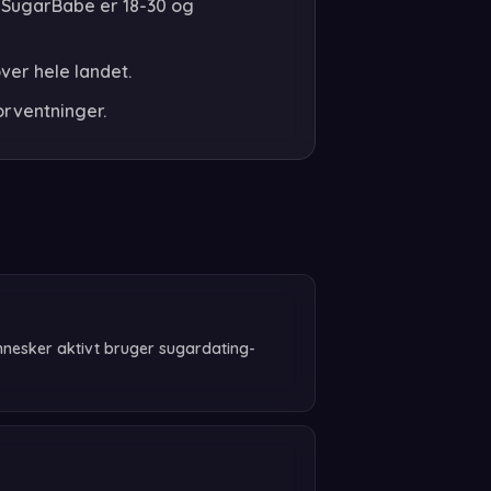
e SugarBabe er 18-30 og
ver hele landet.
orventninger.
mennesker aktivt bruger sugardating-