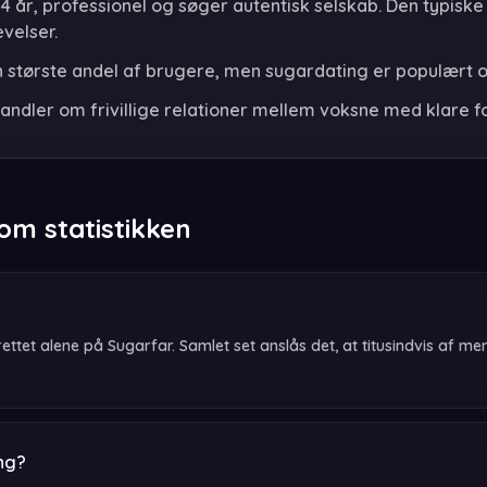
 år, professionel og søger autentisk selskab. Den typisk
velser.
n største andel af brugere, men sugardating er populært o
andler om frivillige relationer mellem voksne med klare f
om statistikken
rettet alene på Sugarfar. Samlet set anslås det, at titusindvis af 
ing?