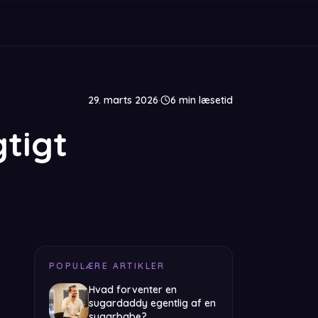
29. marts 2026
·
6
min læsetid
gtigt
POPULÆRE ARTIKLER
Hvad forventer en
sugardaddy egentlig af en
sugarbabe?