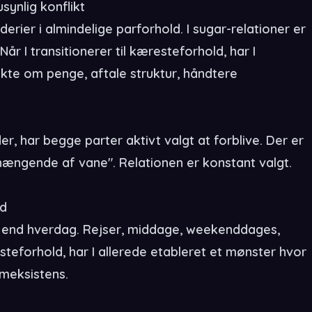
synlig konflikt
erier i almindelige parforhold. I sugar-relationer er
r I transitionerer til kæresteforhold, har I
rekte om penge, aftale struktur, håndtere
r, har begge parter aktivt valgt at forblive. Der er
 hængende af vane". Relationen er konstant valgt.
id
" end hverdag. Rejser, middage, weekenddages,
resteforhold, har I allerede etableret et mønster hvor
ameksistens.