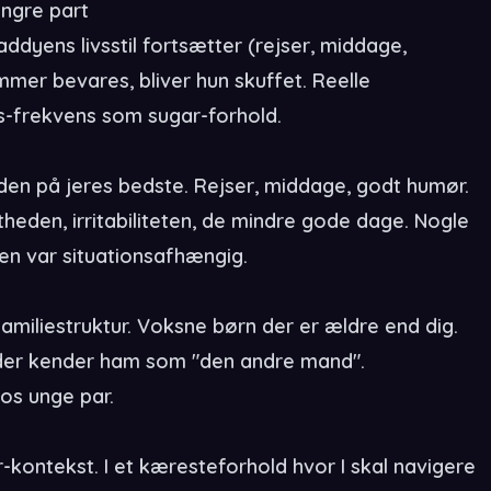
yngre part
dyens livsstil fortsætter (rejser, middage,
mer bevares, bliver hun skuffet. Reelle
s-frekvens som sugar-forhold.
nden på jeres bedste. Rejser, middage, godt humør.
theden, irritabiliteten, de mindre gode dage. Nogle
en var situationsafhængig.
miliestruktur. Voksne børn der er ældre end dig.
der kender ham som "den andre mand".
os unge par.
-kontekst. I et kæresteforhold hvor I skal navigere