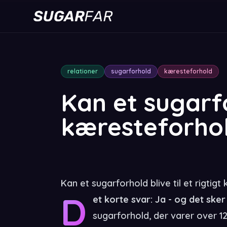
relationer
sugarforhold
kæresteforhold
Kan et sugarfor
kæresteforho
Kan et sugarforhold blive til et rigtig
D
et korte svar: Ja - og det ske
sugarforhold, der varer over 1