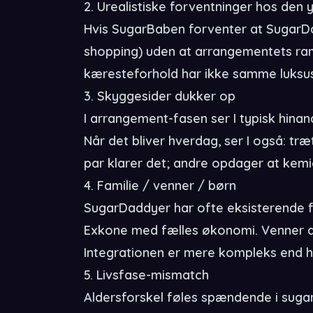
2. Urealistiske forventninger hos den 
Hvis SugarBaben forventer at SugarDad
shopping) uden at arrangementets ram
kæresteforhold har ikke samme luksu
3. Skyggesider dukker op
I arrangement-fasen ser I typisk hina
Når det bliver hverdag, ser I også: træ
par klarer det; andre opdager at kemi
4. Familie / venner / børn
SugarDaddyer har ofte eksisterende fa
Exkone med fælles økonomi. Venner 
Integrationen er mere kompleks end h
5. Livsfase-mismatch
Aldersforskel føles spændende i sugar