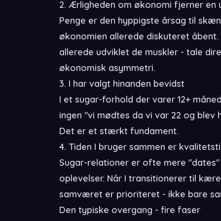
2. Ærligheden om økonomi fjerner en u
Penge er den hyppigste årsag til skænd
økonomien allerede diskuteret åbent. Nå
allerede udviklet de muskler - tale di
økonomisk asymmetri.
3. I har valgt hinanden bevidst
I et sugar-forhold der varer 12+ månede
ingen "vi mødtes da vi var 22 og blev
Det er et stærkt fundament.
4. Tiden I bruger sammen er kvalitetst
Sugar-relationer er ofte mere "dates
oplevelser. Når I transitionerer til kæ
samværet er prioriteret - ikke bare s
Den typiske overgang - fire faser