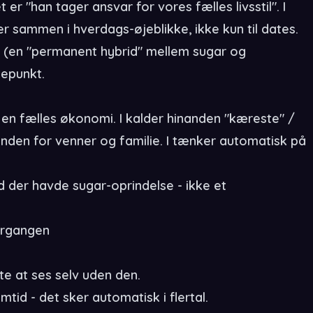
er "han tager ansvar for vores fælles livsstil". I
r sammen i hverdags-øjeblikke, ikke kun til dates.
se (en "permanent hybrid" mellem sugar og
depunkt.
i en fælles økonomi. I kalder hinanden "kæreste" /
inanden for venner og familie. I tænker automatisk på
d der havde sugar-oprindelse - ikke et
vergangen
tte at ses selv uden den.
mtid - det sker automatisk i flertal.