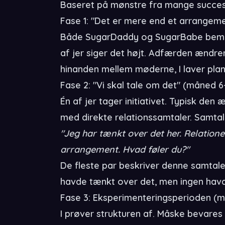
Baseret på mønstre fra mange succesf
Fase 1: "Det er mere end et arrangem
Både SugarDaddy og SugarBabe bemærk
af jer siger det højt. Adfærden ændrer
hinanden mellem møderne, I laver plan
Fase 2: "Vi skal tale om det" (måned 6-
Én af jer tager initiativet. Typisk den
med direkte relationssamtaler. Samtale
"Jeg har tænkt over det her. Relation
arrangement. Hvad føler du?"
De fleste par beskriver denne samta
havde tænkt over det, men ingen havd
Fase 3: Eksperimenteringsperioden (m
I prøver strukturen af. Måske bevares