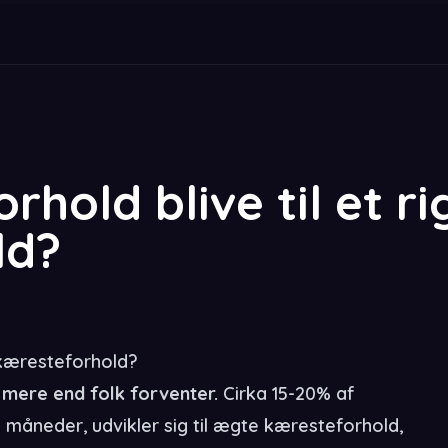
hold blive til et ri
ld?
t kæresteforhold?
r mere end folk forventer.
Cirka 15-20% af
2 måneder, udvikler sig til ægte kæresteforhold,