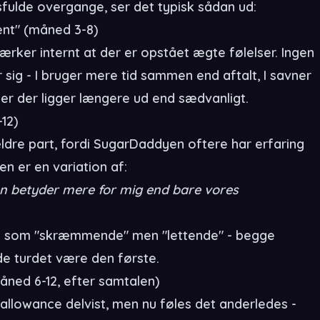
ulde overgange, ser det typisk sådan ud:
ent" (måned 3-8)
er internt at der er opstået ægte følelser. Ingen
 sig - I bruger mere tid sammen end aftalt, I savner
er der ligger længere ud end sædvanligt.
12)
 ældre part, fordi SugarDaddyen oftere har erfaring
n er en variation af:
en betyder mere for mig end bare vores
le som "skræmmende" men "lettende" - begge
e turdet være den første.
åned 6-12, efter samtalen)
 allowance delvist, men nu føles det anderledes -